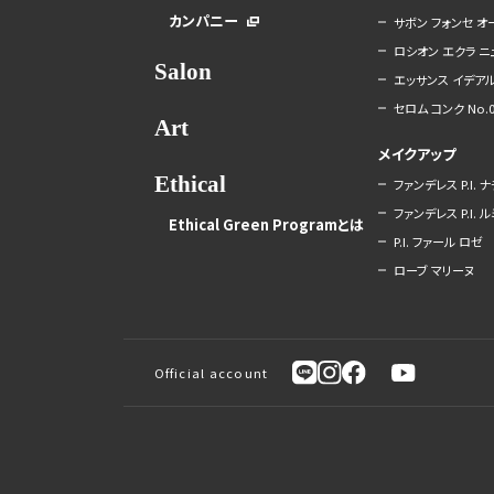
カンパニー
サボン フォンセ 
ロシオン エクラ ニ
Salon
エッサンス イデアル
セロム コンク No.0
Art
メイクアップ
Ethical
ファンデレス P.I. 
ファンデレス P.I. 
Ethical Green Programとは
P.I. ファール ロゼ
ローブ マリーヌ
Official account