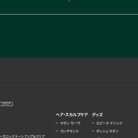
E SHOP
ヘア・スカルプケア
グッズ
サボン モーヴ
エピーヌ マジック
カンテサンス
ポッシュ サボン
ーガニック トーンアップ＆クリア