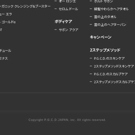
オー ロジエ
ポルト サボン
オーガニック クレンジング＆ブースター
セロム ドール
絹髪やわらかヘアタオル
ュー エラ
雲の上のタオル
ボディケア
 ゴールドα
雲の上のヘアターバン
7
サボン アクア
キャンペーン
2ステップメソッド
ナチュール
ルミナス
P.G.C.D.のスキンケア
2ステップメソッドスキンケア
P.G.C.D.のスカルプケア
2ステップメソッドスカルプケ
Copyright P.G.C.D.JAPAN, inc. All rights reserved.