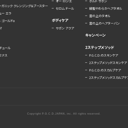
オー ロジエ
ポルト サボン
オーガニック クレンジング＆ブースター
セロム ドール
絹髪やわらかヘアタオル
ュー エラ
雲の上のタオル
ボディケア
 ゴールドα
雲の上のヘアターバン
7
サボン アクア
キャンペーン
2ステップメソッド
ナチュール
ルミナス
P.G.C.D.のスキンケア
2ステップメソッドスキンケア
P.G.C.D.のスカルプケア
2ステップメソッドスカルプケ
Copyright P.G.C.D.JAPAN, inc. All rights reserved.