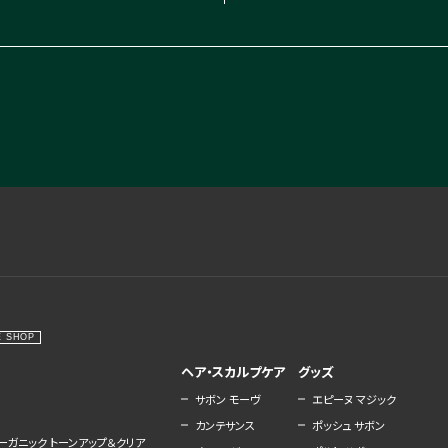
E SHOP
ヘア・スカルプケア
グッズ
サボン モーヴ
エピーヌ マジック
カンテサンス
ポッシュ サボン
ーガニック トーンアップ＆クリア