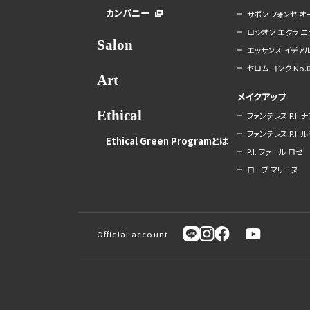
カンパニー
サボン フォンセ 
ロシオン エクラ ニ
Salon
エッサンス イデアル
セロム コンク No.0
Art
メイクアップ
Ethical
ファンデレス P.I. 
ファンデレス P.I. 
Ethical Green Programとは
P.I. ファール ロゼ
ローブ マリーヌ
Official account