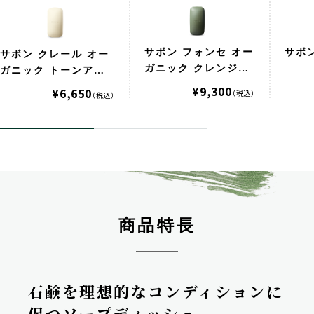
サボン フォンセ オー
サボン
サボン クレール オー
ガニック クレンジン
ガニック トーンアッ
グ＆ブースター 125g
プ＆クリア 125g
¥9,300
¥6,650
（税込）
（税込）
商品特長
石鹸を理想的なコンディションに
保つソープディッシュ。