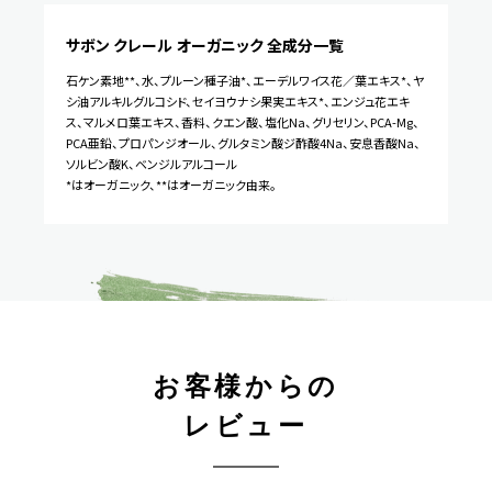
サボン クレール オーガニック
全成分一覧
石ケン素地**、水、プルーン種子油*、エーデルワイス花／葉エキス*、ヤ
シ油アルキルグルコシド、セイヨウナシ果実エキス*、エンジュ花エキ
ス、マルメロ葉エキス、香料、クエン酸、塩化Na、グリセリン、PCA-Mg、
PCA亜鉛、プロパンジオール、グルタミン酸ジ酢酸4Na、安息香酸Na、
ソルビン酸K、ベンジルアルコール
*はオーガニック、**はオーガニック由来。
お客様からの
レビュー