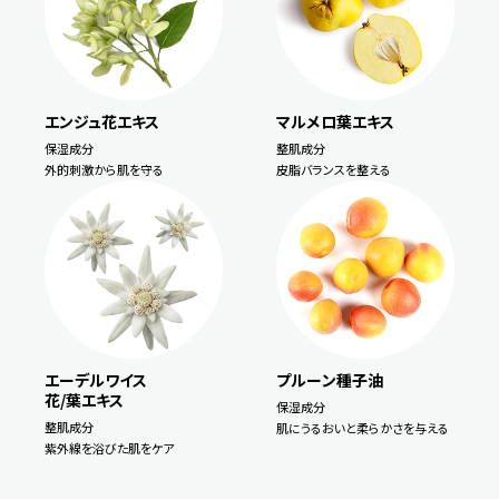
エンジュ花エキス
マルメロ葉エキス
保湿成分
整肌成分
外的刺激から肌を守る
皮脂バランスを整える
エーデルワイス
プルーン種子油
花/葉エキス
保湿成分
整肌成分
肌にうるおいと柔らかさを与える
紫外線を浴びた肌をケア