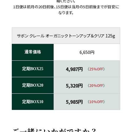
絡ください。
1日便は前月の20日前後、15日便は当月の5日前後までが目安に
なります。
サボン クレール オーガニック トーンアップ＆クリア 125g
6,650円
通常価格
4,987円
（
25％OFF
）
定期BOX25
5,320円
（
20％OFF
）
定期BOX20
5,985円
（
10％OFF
）
定期BOX10
ご一緒にいかがですか？