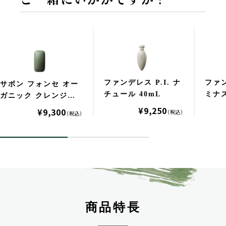
ファンデレス P.I. ナ
ファン
サボン フォンセ オー
チュール 40mL
ミナス
ガニック クレンジン
グ＆ブースター 125g
¥9,250
¥9,300
（税込）
（税込）
商品特長