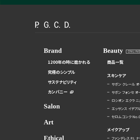
Brand
Beauty
ONLIN
1200年の時に磨かれる
商品一覧
究極のシンプル
スキンケア
サステナビリティ
サボン クレール オ
カンパニー
サボン フォンセ 
ロシオン エクラ ニ
Salon
エッサンス イデアル
セロム コンク No.0
Art
メイクアップ
Ethical
ファンデレス P.I. 