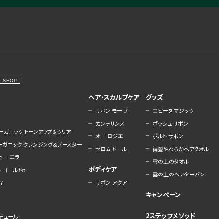
E SHOP
ヘア・スカルプケア
グッズ
サボン モーヴ
エピーヌ マジック
カンテサンス
ポッシュ サボン
ーガニック トーンアップ＆クリア
オー ロジエ
ポルト サボン
オーガニック クレンジング＆ブースター
セロム ドール
絹髪やわらかヘアタオル
ュー エラ
雲の上のタオル
ボディケア
 ゴールドα
雲の上のヘアターバン
7
サボン アクア
キャンペーン
2ステップメソッド
ナチュール