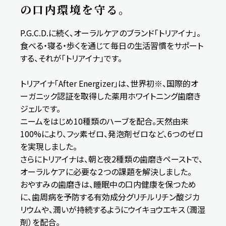
の口内環境を守る。
P.G.C.D.に続く、オーラルケアのブランド「トリアイナ」。
食べる・寝る・歩くを通じて毎日の生活習慣をサポート
する、それが「トリアイナ」です。
トリアイナ「After Energizer」は、世界初※、国際的オ
ーガニック認証を取得した薬用ホワイトニング歯磨き
ジェルです。
ニームをはじめ10種類のハーブを配合。天然由来
100%により、フッ素ゼロ、発泡剤ゼロなど、6つのゼロ
を実現しました。
さらにトリアイナは、朝と夜2種類の歯磨きペーストで、
オーラルケアに必要な２つの課題を解決しました。
おやすみの歯磨きは、睡眠中の口内健康を保つため
に、歯周病を予防する有効成分グリチルリチン酸ジカ
リウムや、潤いが持続するようにウイキョウエキス（潤湿
剤）を配合。