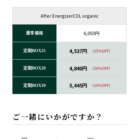
After EnergizerCOL organic
6,050円
通常価格
4,537円
（
25％OFF
）
定期BOX25
4,840円
（
20％OFF
）
定期BOX20
5,445円
（
10％OFF
）
定期BOX10
ご一緒にいかがですか？