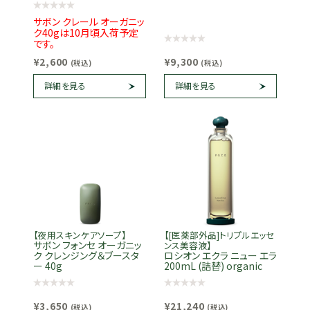
サボン クレール オーガニッ
ク40gは10月頃入荷予定
です。
¥2,600
¥9,300
(税込)
(税込)
詳細を見る
詳細を見る
【夜用スキンケアソープ】
【[医薬部外品]トリプルエッセ
サボン フォンセ オーガニッ
ンス美容液】
ク クレンジング＆ブースタ
ロシオン エクラ ニュー エラ
ー 40g
200mL (詰替) organic
¥3,650
¥21,240
(税込)
(税込)