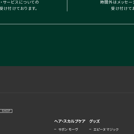
X・サービスについての
時間外はメッセー
受け付けております。
受け付けて
E SHOP
ヘア・スカルプケア
グッズ
サボン モーヴ
エピーヌ マジック