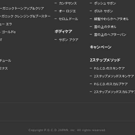
カンテサンス
ポッシュ サボン
ーガニック トーンアップ＆クリア
オー ロジエ
ポルト サボン
オーガニック クレンジング＆ブースター
セロム ドール
絹髪やわらかヘアタオル
ュー エラ
雲の上のタオル
ボディケア
 ゴールドα
雲の上のヘアターバン
7
サボン アクア
キャンペーン
2ステップメソッド
ナチュール
ルミナス
P.G.C.D.のスキンケア
2ステップメソッドスキンケア
P.G.C.D.のスカルプケア
2ステップメソッドスカルプケ
Copyright P.G.C.D.JAPAN, inc. All rights reserved.