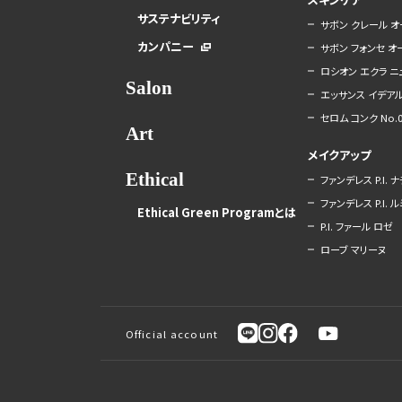
サステナビリティ
サボン クレール オ
カンパニー
サボン フォンセ 
ロシオン エクラ ニ
Salon
エッサンス イデアル
セロム コンク No.0
Art
メイクアップ
Ethical
ファンデレス P.I. 
ファンデレス P.I. 
Ethical Green Programとは
P.I. ファール ロゼ
ローブ マリーヌ
Official account